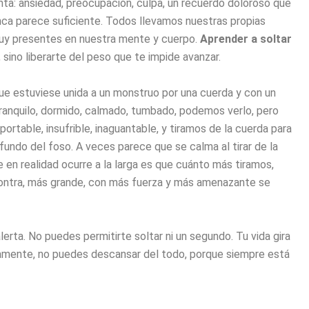
a: ansiedad, preocupación, culpa, un recuerdo doloroso que
nca parece suficiente. Todos llevamos nuestras propias
 muy presentes en nuestra mente y cuerpo.
Aprender a soltar
r, sino liberarte del peso que te impide avanzar.
e estuviese unida a un monstruo por una cuerda y con un
ranquilo, dormido, calmado, tumbado, podemos verlo, pero
rtable, insufrible, inaguantable, y tiramos de la cuerda para
ofundo del foso. A veces parece que se calma al tirar de la
e en realidad ocurre a la larga es que cuánto más tiramos,
contra, más grande, con más fuerza y más amenazante se
lerta. No puedes permitirte soltar ni un segundo. Tu vida gira
namente, no puedes descansar del todo, porque siempre está