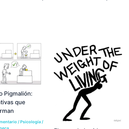
to Pigmalión:
tivas que
orman
mentario
/
Psicología
/
neca