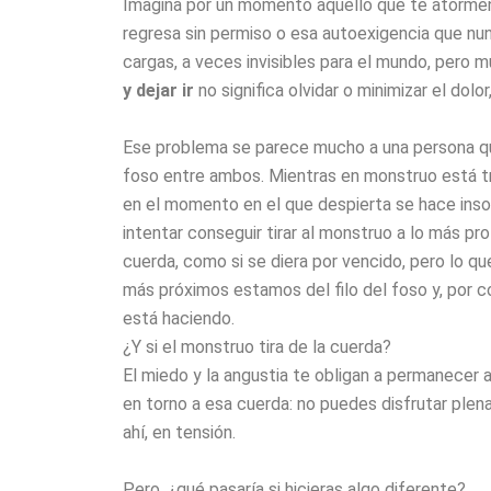
Imagina por un momento aquello que te atorment
regresa sin permiso o esa autoexigencia que nu
cargas, a veces invisibles para el mundo, pero
y dejar ir
no significa olvidar o minimizar el dolo
Ese problema se parece mucho a una persona qu
foso entre ambos. Mientras en monstruo está t
en el momento en el que despierta se hace insopo
intentar conseguir tirar al monstruo a lo más pr
cuerda, como si se diera por vencido, pero lo qu
más próximos estamos del filo del foso y, por 
está haciendo.
¿Y si el monstruo tira de la cuerda?
El miedo y la angustia te obligan a permanecer a
en torno a esa cuerda: no puedes disfrutar ple
ahí, en tensión.
Pero, ¿qué pasaría si hicieras algo diferente?