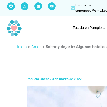
Ir
F
I
L
Y
Escríbeme
a
n
i
o
al
saraoneca@gmail.c
c
s
n
u
contenido
e
t
k
t
b
a
e
u
o
g
d
b
o
r
i
e
Terapia en Pamplona
k
a
n
m
Inicio
»
Amor
»
Soltar y dejar ir: Algunas batall
Por
Sara Oneca
/
3 de marzo de 2022