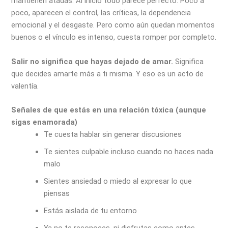
mantienen atadas. Al inicio todo parece perfecto. Poco a
poco, aparecen el control, las críticas, la dependencia
emocional y el desgaste. Pero como aún quedan momentos
buenos o el vínculo es intenso, cuesta romper por completo.
Salir no significa que hayas dejado de amar.
Significa
que decides amarte más a ti misma. Y eso es un acto de
valentía.
Señales de que estás en una relación tóxica (aunque
sigas enamorada)
Te cuesta hablar sin generar discusiones
Te sientes culpable incluso cuando no haces nada
malo
Sientes ansiedad o miedo al expresar lo que
piensas
Estás aislada de tu entorno
Ya no te reconoces, ni disfrutas como antes