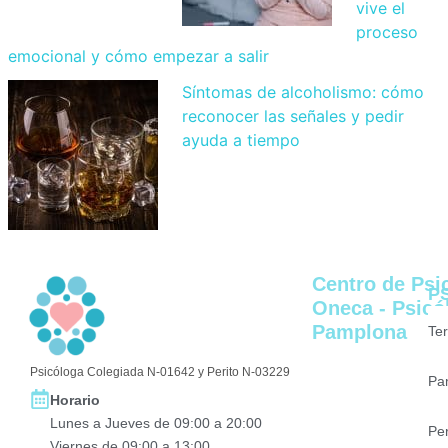
vive el
proceso
emocional y cómo empezar a salir
Síntomas de alcoholismo: cómo
reconocer las señales y pedir
ayuda a tiempo
Centro de Psi
P
Oneca - Psicó
Pamplona
Te
Psicóloga Colegiada N-01642 y Perito N-03229
Pa
Horario
Lunes a Jueves de 09:00 a 20:00
Pe
Viernes de 09:00 a 13:00