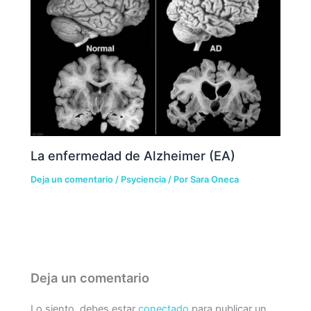
La enfermedad de Alzheimer (EA)
Deja un comentario
/
Psyciencia
/ Por
Sara Oneca
Deja un comentario
Lo siento, debes estar
conectado
para publicar un