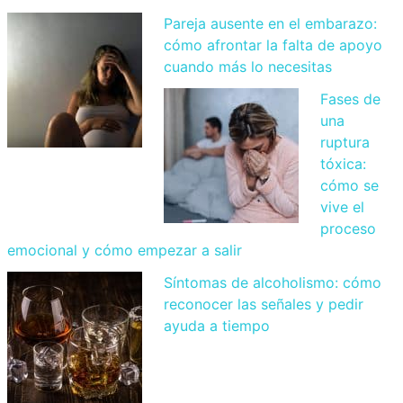
Pareja ausente en el embarazo:
cómo afrontar la falta de apoyo
cuando más lo necesitas
Fases de
una
ruptura
tóxica:
cómo se
vive el
proceso
emocional y cómo empezar a salir
Síntomas de alcoholismo: cómo
reconocer las señales y pedir
ayuda a tiempo