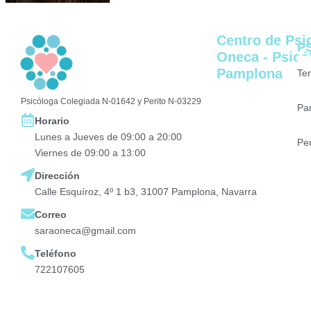
Centro de Psi
P
Oneca - Psicó
Pamplona
Te
Psicóloga Colegiada N-01642 y Perito N-03229
Pa
Horario
Lunes a Jueves de 09:00 a 20:00
Pe
Viernes de 09:00 a 13:00
Dirección
Calle Esquíroz, 4º 1 b3, 31007 Pamplona, Navarra
Correo
saraoneca@gmail.com
Teléfono
722107605