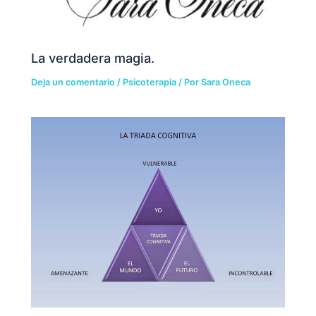
La verdadera magia.
Deja un comentario
/
Psicoterapia
/ Por
Sara Oneca